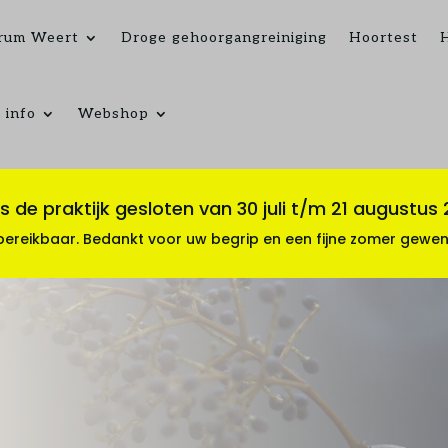
rum Weert
Droge gehoorgangreiniging
Hoortest
 info
Webshop
 de praktijk gesloten van 30 juli t/m 21 augustus
reikbaar. Bedankt voor uw begrip en een fijne zomer gewen