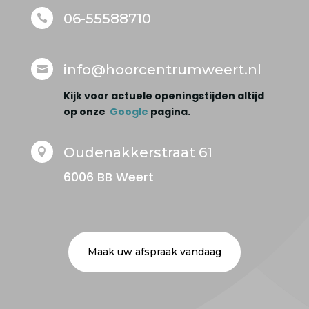
06-55588710

info@hoorcentrumweert.nl

Kijk voor actuele openingstijden altijd
op onze
Google
pagina.
Oudenakkerstraat 61

6006 BB Weert
Maak uw afspraak vandaag