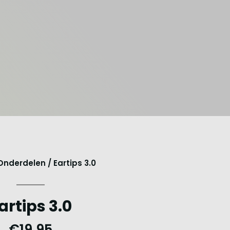
Onderdelen
/ Eartips 3.0
artips 3.0
€
19,95