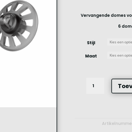
Vervangende domes voor
6 dome
Stijl
Maat
Eartips
Toev
3.0
aantal
Artikelnumme