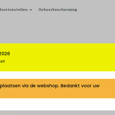
Hoortoestellen
Gehoorbescherming
 2026
st!
te plaatsen via de webshop. Bedankt voor uw