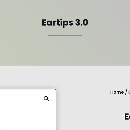
Eartips 3.0
Home
/
E