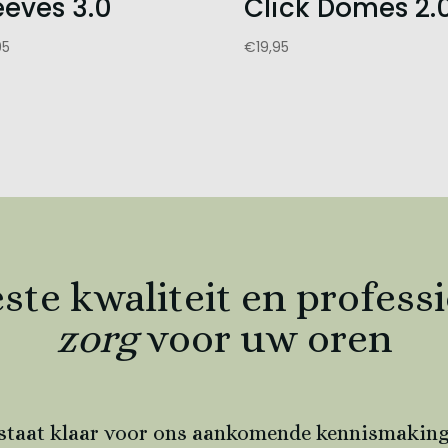
eeves 3.0
Click Domes 2.
95
€
19,95
ste kwaliteit en profess
zorg
voor uw oren
 staat klaar voor ons aankomende kennismakin