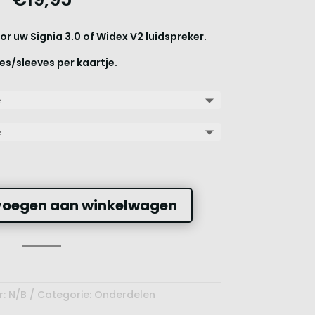
 uw Signia 3.0 of Widex V2 luidspreker.
s/sleeves per kaartje.
oegen aan winkelwagen
r:
N/B
Categorie:
Onderdelen