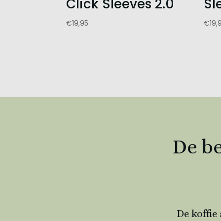
Click Sleeves 2.0
Sl
€
19,95
€
19,
De be
De koffie