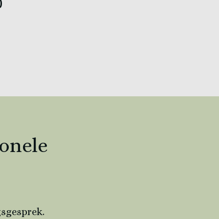
0
ionele
gsgesprek.